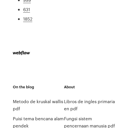
631
1852
On the blog
About
Metodo de kruskal wallis
Libros de ingles primaria
pdf
en pdf
Puisi tema bencana alam
Fungsi sistem
pendek
pencernaan manusia pdf