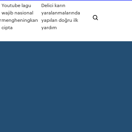
Youtube lagu
Delici karın
wajib nasional
yaralanmalarında
r
mengheningkan
yapılan doğru ilk
cipta
yardım