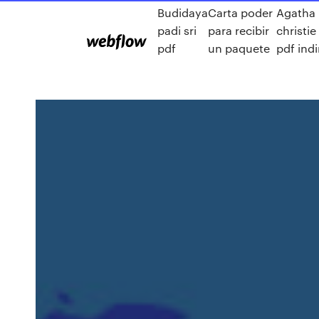
Budidaya
Carta poder
Agatha
padi sri
para recibir
christie
pdf
un paquete
pdf indi