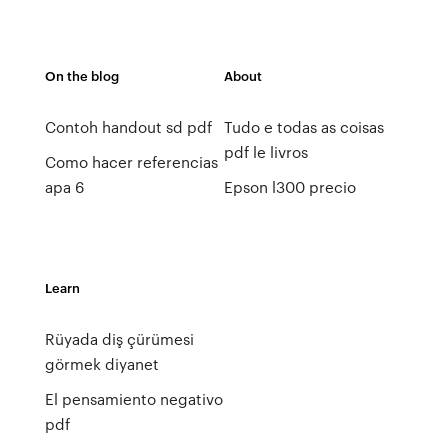
On the blog
About
Contoh handout sd pdf
Tudo e todas as coisas
pdf le livros
Como hacer referencias
apa 6
Epson l300 precio
Learn
Rüyada diş çürümesi
görmek diyanet
El pensamiento negativo
pdf