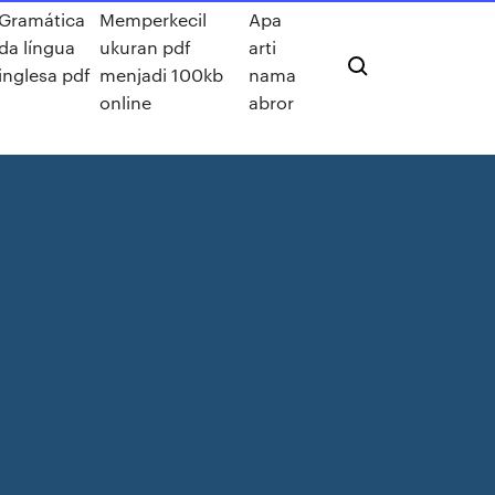
Gramática
Memperkecil
Apa
da língua
ukuran pdf
arti
inglesa pdf
menjadi 100kb
nama
online
abror